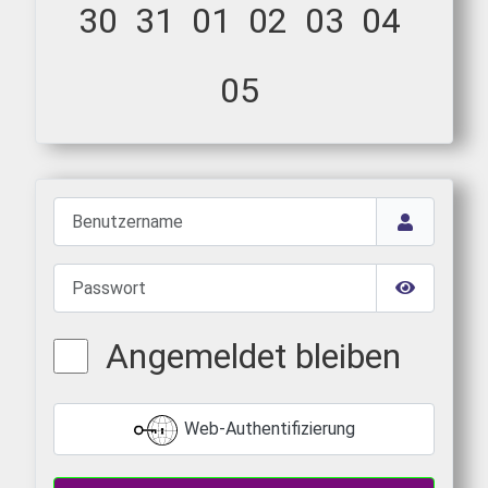
30
31
01
02
03
04
05
Benutzername
Passwort
Passwort 
Angemeldet bleiben
Web-Authentifizierung