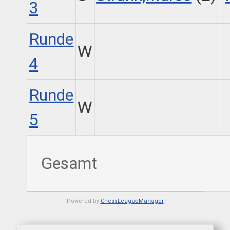
3
Runde
W
4
Runde
W
5
Gesamt
Powered by
ChessLeagueManager