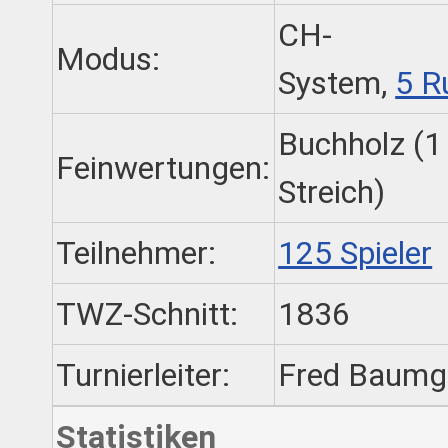
CH-
Modus:
System,
5 R
Buchholz (1
Feinwertungen:
Streich)
Teilnehmer:
125 Spieler
TWZ-Schnitt:
1836
Turnierleiter:
Fred Baumg
Statistiken