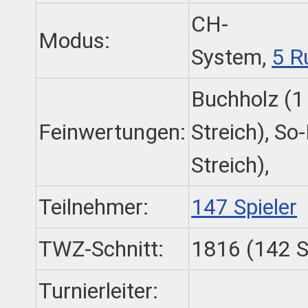
CH-
Modus:
System,
5 R
Buchholz (1
Feinwertungen:
Streich), So
Streich),
Teilnehmer:
147 Spieler
TWZ-Schnitt:
1816 (142 S
Turnierleiter: