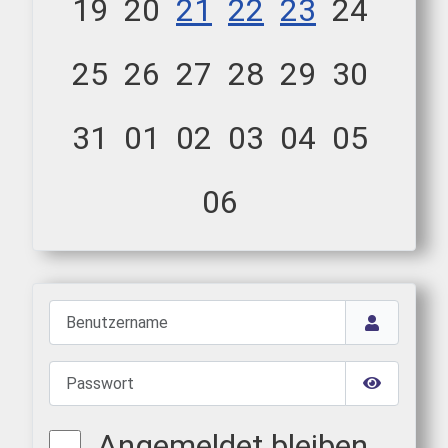
19
20
21
22
23
24
25
26
27
28
29
30
31
01
02
03
04
05
06
Benutzername
Passwort
Passwort 
Angemeldet bleiben