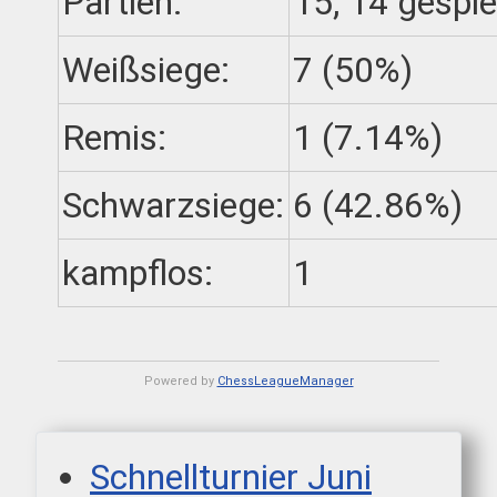
Partien:
15, 14 gespie
Weißsiege:
7 (50%)
Remis:
1 (7.14%)
Schwarzsiege:
6 (42.86%)
kampflos:
1
Powered by
ChessLeagueManager
Schnellturnier Juni