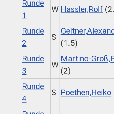
Runde
W
Hassler,Rolf
(2
1
Runde
Geitner,Alexan
S
2
(1.5)
Runde
Martino-Groß,P
W
3
(2)
Runde
S
Poethen,Heiko
4