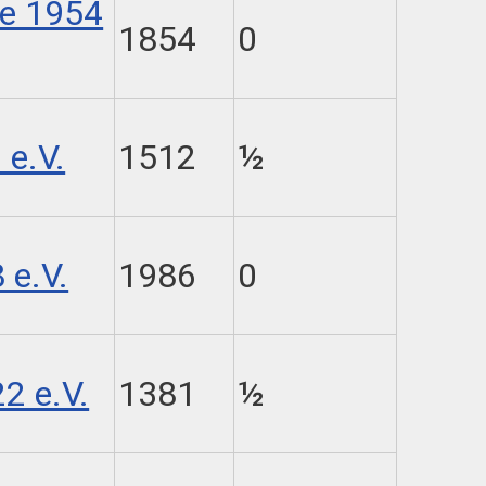
de 1954
1854
0
 e.V.
1512
½
 e.V.
1986
0
2 e.V.
1381
½