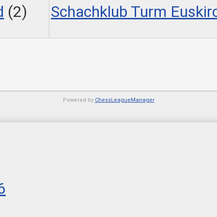
d
(2)
Schachklub Turm Euskir
Powered by
ChessLeagueManager
6