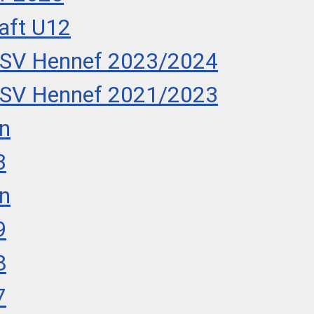
aft U12
n SV Hennef 2023/2024
n SV Hennef 2021/2023
en
3
en
9
8
7