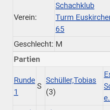
Schachklub
Verein:
Turm Euskirche
65
Geschlecht:
M
Partien
E
Runde
Schüller,Tobias
S
S
1
(3)
e