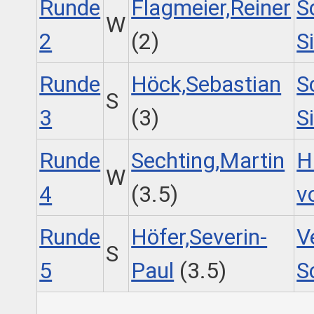
Runde
Flagmeier,Reiner
S
W
2
(2)
S
Runde
Höck,Sebastian
S
S
3
(3)
S
Runde
Sechting,Martin
H
W
4
(3.5)
v
Runde
Höfer,Severin-
V
S
5
Paul
(3.5)
S