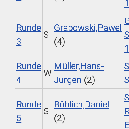
1
G
Runde
Grabowski,Pawel
S
S
3
(4)
1
Runde
Müller,Hans-
S
W
4
Jürgen
(2)
S
S
Runde
Böhlich,Daniel
S
5
(2)
E