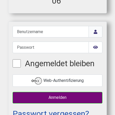
06
Benutzername
Passwort
Passwort 
Angemeldet bleiben
Web-Authentifizierung
Anmelden
Passwort vergessen?