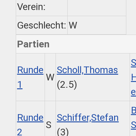
Verein:
Geschlecht:
W
Partien
S
Runde
Scholl,Thomas
W
H
1
(2.5)
e
B
Runde
Schiffer,Stefan
S
S
2
(3)