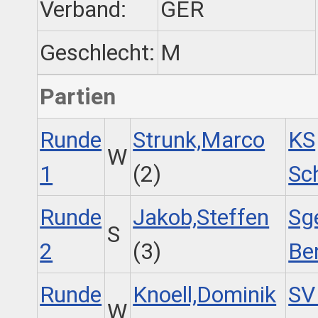
Verband:
GER
Geschlecht:
M
Partien
Runde
Strunk,Marco
KS
W
1
(2)
Sc
Runde
Jakob,Steffen
Sg
S
2
(3)
Be
Runde
Knoell,Dominik
SV
W