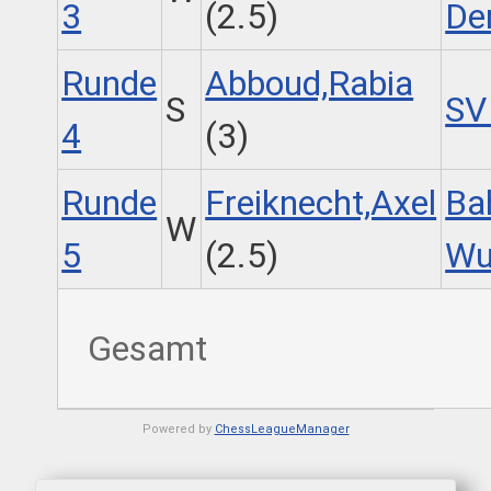
3
(2.5)
De
Runde
Abboud,Rabia
S
SV
4
(3)
Runde
Freiknecht,Axel
Ba
W
5
(2.5)
Wu
Gesamt
Powered by
ChessLeagueManager