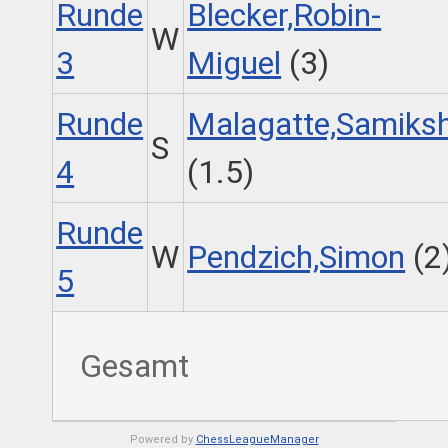
Runde
Blecker,Robin-
W
3
Miguel
(3)
Runde
Malagatte,Samiks
S
4
(1.5)
Runde
W
Pendzich,Simon
(2
5
Gesamt
Powered by
ChessLeagueManager