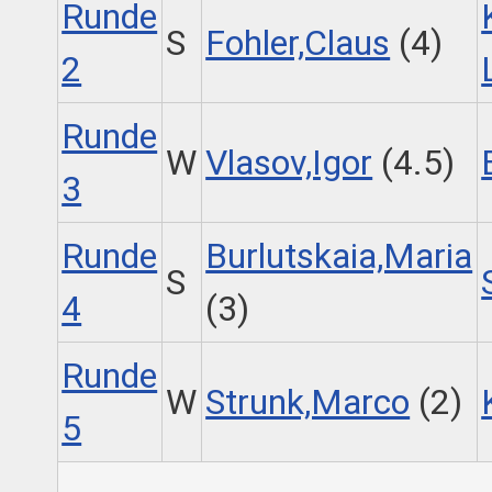
Runde
S
Fohler,Claus
(4)
2
Runde
W
Vlasov,Igor
(4.5)
3
Runde
Burlutskaia,Maria
S
4
(3)
Runde
W
Strunk,Marco
(2)
5