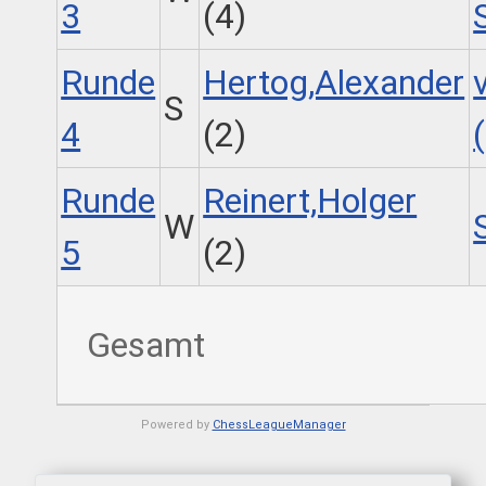
3
(4)
Runde
Hertog,Alexander
S
4
(2)
Runde
Reinert,Holger
W
5
(2)
Gesamt
Powered by
ChessLeagueManager