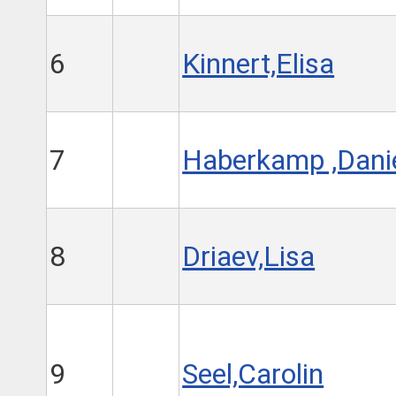
6
Kinnert,Elisa
7
Haberkamp ,Dani
8
Driaev,Lisa
9
Seel,Carolin