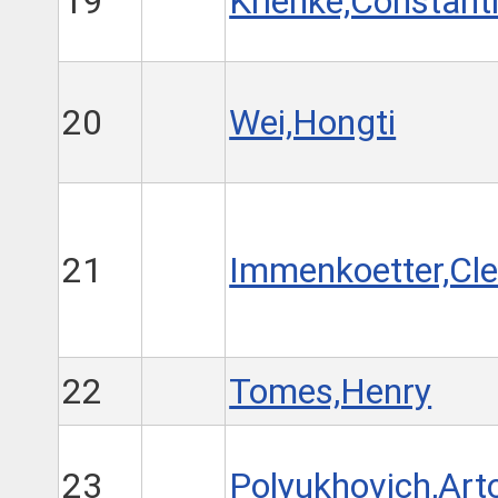
19
Krienke,Constant
20
Wei,Hongti
21
Immenkoetter,Cl
22
Tomes,Henry
23
Polyukhovich,Ar