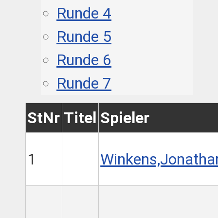
Runde 4
Runde 5
Runde 6
Runde 7
StNr
Titel
Spieler
1
Winkens,Jonatha