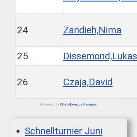
24
Zandieh,Nima
25
Dissemond,Luka
26
Czaja,David
Powered by
ChessLeagueManager
Schnellturnier Juni