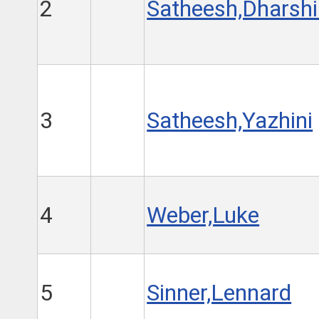
2
Satheesh,Dharshi
3
Satheesh,Yazhini
4
Weber,Luke
5
Sinner,Lennard