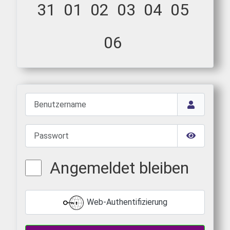
31
01
02
03
04
05
06
Benutzername
Passwort
Passwort 
Angemeldet bleiben
Web-Authentifizierung