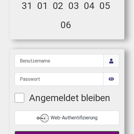
31
01
02
03
04
05
06
Benutzername
Passwort
Passwort 
Angemeldet bleiben
Web-Authentifizierung